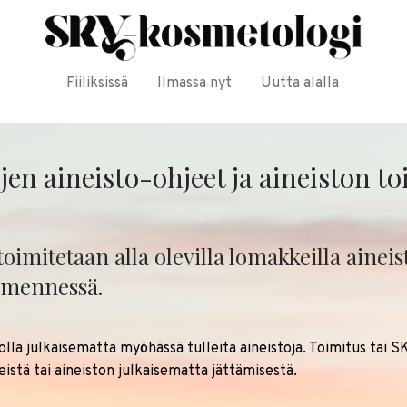
Fiiliksissä
Ilmassa nyt
Uutta alalla
jen aineisto-ohjeet ja aineiston t
toimitetaan alla olevilla lomakkeilla ainei
 mennessä.
olla julkaisematta myöhässä tulleita aineistoja. Toimitus tai SK
heistä tai aineiston julkaisematta jättämisestä.