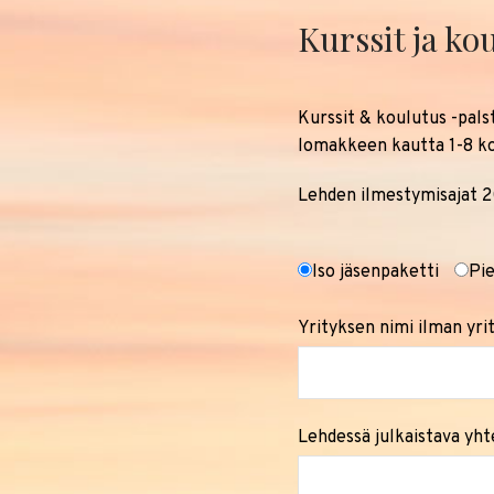
Kurssit ja ko
Kurssit & koulutus -pals
lomakkeen kautta 1-8 ko
Lehden ilmestymisajat 20
Iso jäsenpaketti
Pie
Yrityksen nimi ilman yri
Lehdessä julkaistava yht