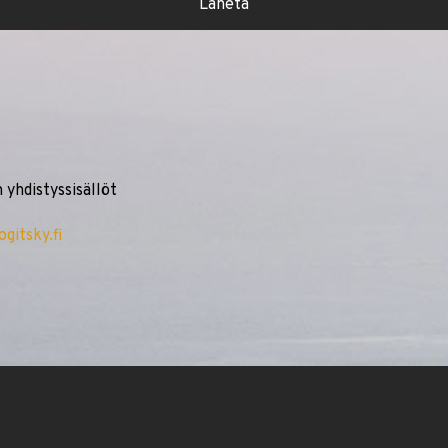
yhdistyssisällöt
gitsky.fi