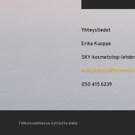
Yhteystiedot
Erika Kuoppa
SKY-kosmetologi-lehden 
erika.kuoppa@kosmetolo
050 415 6239
Fiiliksissä
Ilmassa nyt
Uutta alalla