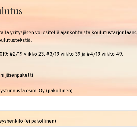
ulutus
talla yritysjäsen voi esitellä ajankohtaista koulutustarjontaan
ulutustekstiä.
19: #2/19 viikko 23, #3/19 viikko 39 ja #4/19 viikko 49.
ni jäsenpaketti
tystunnusta esim. Oy (pakollinen)
eyshenkilö (ei pakollinen)